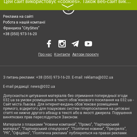
Цей сайт використовує «cookies». Також веб-сайт використовує інтернет-сервіс для збору технічних даних стосовно відвідувачів з метою отримання маркетингової та статистичної інформації. Умови обробки даних відвідувачів сайту див.
〉
Реклама на сайті
Робота в нашій компанії
Франшиза "CitySites"
+38 (050) 973-16-20
Про нас
Контакти
Автори проєкту
З питань реклами: +38 (050) 973-16-20. E-mail:
reklama@032.ua
E-mail редакції:
news@032.ua
Допускається цитування матеріалів без отримання попередньої згоди
032.ua за умови розміщення в тексті обов'язкового посилання на 032.ua -
Сайт міста Львова. Для інтернет-видань обов'язкове розміщення
прямого, відкритого для пошукових систем гіперпосилання на цитовані
статті не нижче другого абзацу в тексті або в якості джерела. Порушення
виняткових прав переслідується Законом.
Матеріали з плашками "Новини компаній", "Промо", "Партнерський
матеріал", "Партнерський спецпроєкт", "Політичні новини", "Пресреліз",
"PR", "Офіційно", "Політична реклама" публікуються на правах реклами.