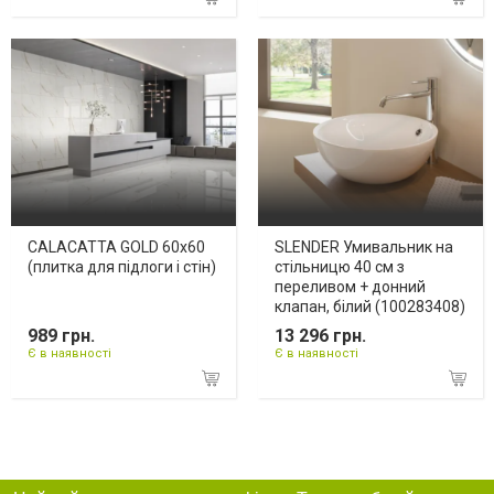
CALACATTA GOLD 60х60
SLENDER Умивальник на
(плитка для підлоги і стін)
стільницю 40 см з
переливом + донний
клапан, білий (100283408)
989 грн.
13 296 грн.
Є в наявності
Є в наявності