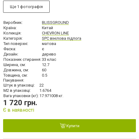
Ще 1 фотографія
Виробник:
BLISSGROUND
Країна:
Китай
Колекція:
CHEVRON LINE
Категорія:
SPC вінілова підлога
Тип поверхні:
матова
Фаска:
є
Дизайн:
дерево
Показник стирання:
33 клас
Ширина, см:
12.7
Довжина, см:
60
Товщина, см:
0.5
Пакування:
Штук в упаковці:
22
М2 в упаковці:
1.6764
Вага упаковки (кг):
17.971008 кг.
1 720 грн.
Є в наявності
Купити